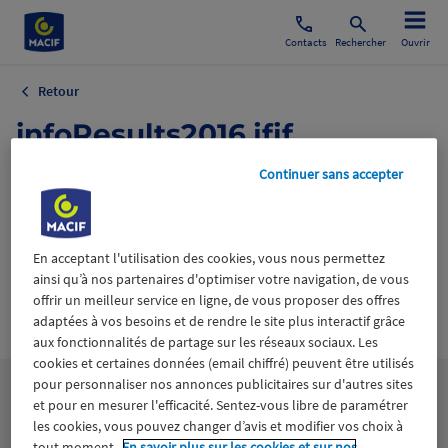
Contacts
Rechercher
Ouvrir
Retour
infoResults2016.jfif
Continuer sans accepter
20 novembre 2018
En acceptant l'utilisation des cookies, vous nous permettez
ainsi qu’à nos partenaires d'optimiser votre navigation, de vous
offrir un meilleur service en ligne, de vous proposer des offres
Wiztrust
Certifié avec
adaptées à vos besoins et de rendre le site plus interactif grâce
trusted
aux fonctionnalités de partage sur les réseaux sociaux. Les
sources
cookies et certaines données (email chiffré) peuvent être utilisés
pour personnaliser nos annonces publicitaires sur d'autres sites
et pour en mesurer l'efficacité. Sentez-vous libre de paramétrer
les cookies, vous pouvez changer d’avis et modifier vos choix à
tout moment.
En savoir plus sur les cookies et sur nos