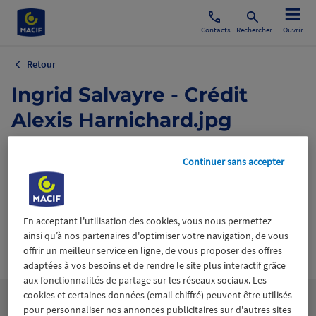
Contacts
Rechercher
Ouvrir
Retour
Ingrid Salvayre - Crédit
Alexis Harnichard.jpg
19 août 2024
Continuer sans accepter
En acceptant l'utilisation des cookies, vous nous permettez
ainsi qu’à nos partenaires d'optimiser votre navigation, de vous
Wiztrust
Certifié avec
offrir un meilleur service en ligne, de vous proposer des offres
trusted
adaptées à vos besoins et de rendre le site plus interactif grâce
sources
aux fonctionnalités de partage sur les réseaux sociaux. Les
cookies et certaines données (email chiffré) peuvent être utilisés
pour personnaliser nos annonces publicitaires sur d'autres sites