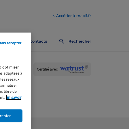
< Accéder à macif.fr
Contacts
Rechercher
ans accepter
 d'optimiser
Wiztrust
Certifié avec
res adaptées à
trusted
sources
 les réseaux
rsonnaliser
us libre de
nt.
En savoir
cepter