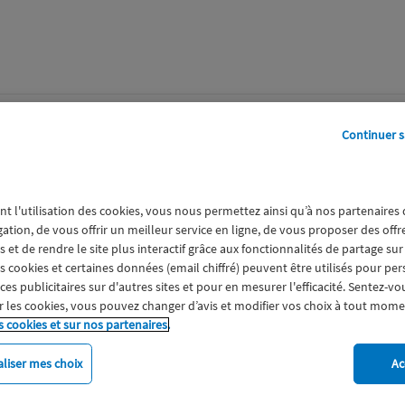
perts
Galerie
A propos
Continuer s
-good_one
nt l'utilisation des cookies, vous nous permettez ainsi qu’à nos partenaires
gation, de vous offrir un meilleur service en ligne, de vous proposer des off
 et de rendre le site plus interactif grâce aux fonctionnalités de partage sur
es cookies et certaines données (email chiffré) peuvent être utilisés pour pe
s publicitaires sur d'autres sites et pour en mesurer l'efficacité. Sentez-vo
 les cookies, vous pouvez changer d’avis et modifier vos choix à tout mome
s cookies et sur nos partenaires.
liser mes choix
Ac