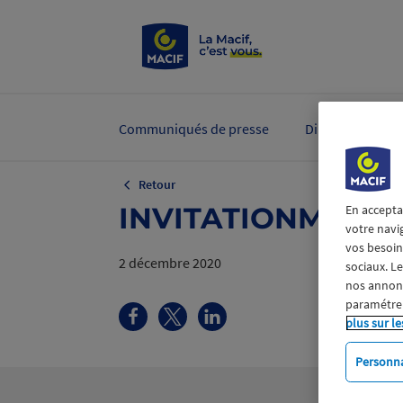
Communiqués de presse
Dirigeants et ex
Retour
INVITATIONMACIF
En accepta
votre navi
vos besoins
2 décembre 2020
sociaux. L
nos annonce
paramétrer
plus sur le
Personna