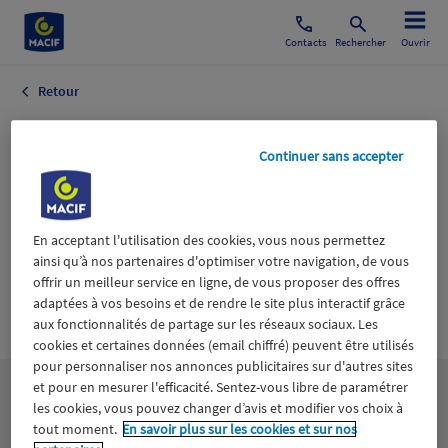
Contacts
Rechercher
Ouvrir
Retour
iStock-1438597217.jpg
Continuer sans accepter
21 mars 2024
En acceptant l'utilisation des cookies, vous nous permettez
ainsi qu’à nos partenaires d'optimiser votre navigation, de vous
offrir un meilleur service en ligne, de vous proposer des offres
adaptées à vos besoins et de rendre le site plus interactif grâce
Wiztrust
Certifié avec
aux fonctionnalités de partage sur les réseaux sociaux. Les
trusted
cookies et certaines données (email chiffré) peuvent être utilisés
sources
pour personnaliser nos annonces publicitaires sur d'autres sites
et pour en mesurer l'efficacité. Sentez-vous libre de paramétrer
les cookies, vous pouvez changer d’avis et modifier vos choix à
tout moment.
En savoir plus sur les cookies et sur nos