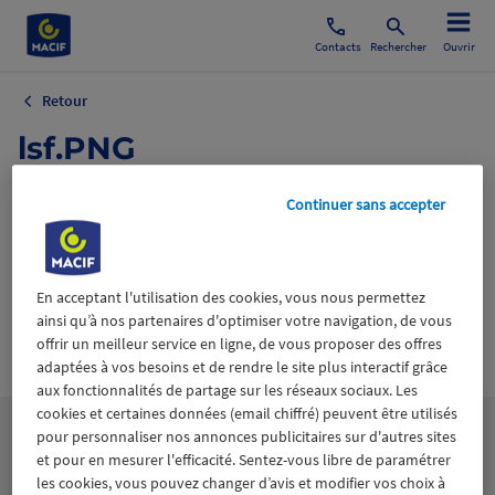
Contacts
Rechercher
Ouvrir
Retour
lsf.PNG
24 novembre 2021
Continuer sans accepter
En acceptant l'utilisation des cookies, vous nous permettez
ainsi qu’à nos partenaires d'optimiser votre navigation, de vous
offrir un meilleur service en ligne, de vous proposer des offres
Wiztrust
Certifié avec
adaptées à vos besoins et de rendre le site plus interactif grâce
trusted
sources
aux fonctionnalités de partage sur les réseaux sociaux. Les
cookies et certaines données (email chiffré) peuvent être utilisés
pour personnaliser nos annonces publicitaires sur d'autres sites
et pour en mesurer l'efficacité. Sentez-vous libre de paramétrer
les cookies, vous pouvez changer d’avis et modifier vos choix à