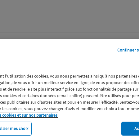
perts
Galerie
A propos
Continuer s
09-14 at
nt l'utilisation des cookies, vous nous permettez ainsi qu’à nos partenaires
gation, de vous offrir un meilleur service en ligne, de vous proposer des off
 et de rendre le site plus interactif grâce aux fonctionnalités de partage sur
es cookies et certaines données (email chiffré) peuvent être utilisés pour pe
s publicitaires sur d'autres sites et pour en mesurer l'efficacité. Sentez-vo
 les cookies, vous pouvez changer d’avis et modifier vos choix à tout mome
s cookies et sur nos partenaires.
liser mes choix
Ac