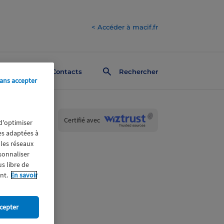
< Accéder à macif.fr
Contacts
Rechercher
ans accepter
Wiztrust
Certifié avec
 d'optimiser
trusted
res adaptées à
sources
 les réseaux
rsonnaliser
us libre de
nt.
En savoir
cepter