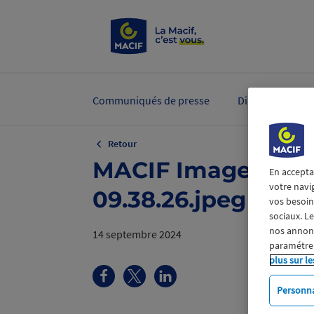
Communiqués de presse
Dirigeants et ex
Retour
MACIF Image 2024-
En accepta
votre navi
09.38.26.jpeg
vos besoins
sociaux. L
nos annonce
14 septembre 2024
paramétrer
plus sur le
Personna