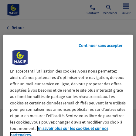
Contacts
Rechercher
Ouvrir
Retour
MDE affiche.PNG
Continuer sans accepter
18 novembre 2021
En acceptant l'utilisation des cookies, vous nous permettez
ainsi qu’à nos partenaires d'optimiser votre navigation, de vous
offrir un meilleur service en ligne, de vous proposer des offres
adaptées à vos besoins et de rendre le site plus interactif grâce
Wiztrust
Certifié avec
aux fonctionnalités de partage sur les réseaux sociaux. Les
trusted
cookies et certaines données (email chiffré) peuvent être utilisés
sources
pour personnaliser nos annonces publicitaires sur d'autres sites
et pour en mesurer l'efficacité. Sentez-vous libre de paramétrer
les cookies, vous pouvez changer d’avis et modifier vos choix à
tout moment.
En savoir plus sur les cookies et sur nos
partenaires.