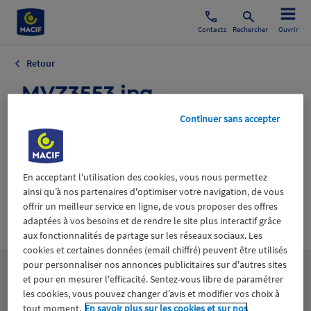
Contacts
Rechercher
Ouvrir
Retour
_MVZ3553.jpg
Continuer sans accepter
14 novembre 2025
En acceptant l'utilisation des cookies, vous nous permettez
ainsi qu’à nos partenaires d'optimiser votre navigation, de vous
offrir un meilleur service en ligne, de vous proposer des offres
Wiztrust
Certifié avec
adaptées à vos besoins et de rendre le site plus interactif grâce
trusted
aux fonctionnalités de partage sur les réseaux sociaux. Les
sources
cookies et certaines données (email chiffré) peuvent être utilisés
pour personnaliser nos annonces publicitaires sur d'autres sites
et pour en mesurer l'efficacité. Sentez-vous libre de paramétrer
les cookies, vous pouvez changer d’avis et modifier vos choix à
tout moment.
En savoir plus sur les cookies et sur nos