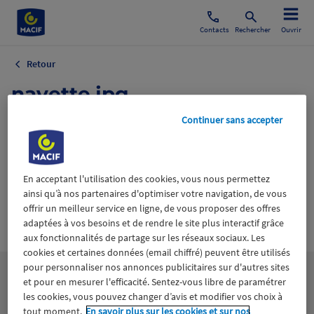
Contacts
Rechercher
Ouvrir
Retour
navette.jpg
Continuer sans accepter
19 novembre 2024
En acceptant l'utilisation des cookies, vous nous permettez
ainsi qu’à nos partenaires d'optimiser votre navigation, de vous
offrir un meilleur service en ligne, de vous proposer des offres
Wiztrust
adaptées à vos besoins et de rendre le site plus interactif grâce
Certifié avec
trusted
aux fonctionnalités de partage sur les réseaux sociaux. Les
sources
cookies et certaines données (email chiffré) peuvent être utilisés
pour personnaliser nos annonces publicitaires sur d'autres sites
et pour en mesurer l'efficacité. Sentez-vous libre de paramétrer
les cookies, vous pouvez changer d’avis et modifier vos choix à
tout moment.
En savoir plus sur les cookies et sur nos