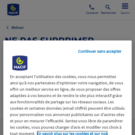
Contacts
Rechercher
Ouvrir
Retour
NE PAS SUPPRIMER
NOUVEAU LOGO
Continuer sans accepter
1 octobre 2021
En acceptant l'utilisation des cookies, vous nous permettez
ainsi qu’à nos partenaires d'optimiser votre navigation, de vous
offrir un meilleur service en ligne, de vous proposer des offres
adaptées à vos besoins et de rendre le site plus interactif grâce
aux fonctionnalités de partage sur les réseaux sociaux. Les
Wiztrust
Certifié avec
cookies et certaines données (email chiffré) peuvent être utilisés
trusted
pour personnaliser nos annonces publicitaires sur d'autres sites
sources
et pour en mesurer l'efficacité. Sentez-vous libre de paramétrer
les cookies, vous pouvez changer d’avis et modifier vos choix à
tout moment.
En savoir plus sur les cookies et sur nos