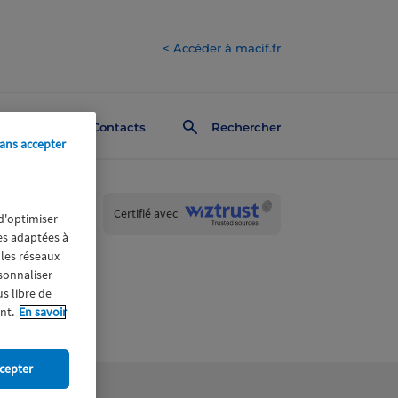
< Accéder à macif.fr
Contacts
Rechercher
ans accepter
Wiztrust
Certifié avec
 d'optimiser
trusted
res adaptées à
sources
 les réseaux
rsonnaliser
us libre de
nt.
En savoir
cepter