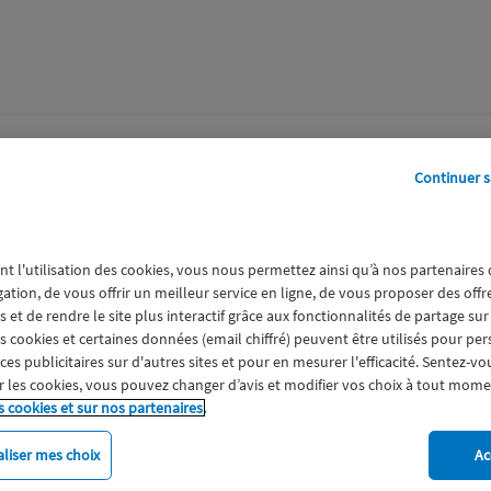
perts
Galerie
A propos
Continuer s
Macif__DJI_0659.jpg
nt l'utilisation des cookies, vous nous permettez ainsi qu’à nos partenaires
gation, de vous offrir un meilleur service en ligne, de vous proposer des off
 et de rendre le site plus interactif grâce aux fonctionnalités de partage sur
es cookies et certaines données (email chiffré) peuvent être utilisés pour pe
s publicitaires sur d'autres sites et pour en mesurer l'efficacité. Sentez-vo
 les cookies, vous pouvez changer d’avis et modifier vos choix à tout mome
s cookies et sur nos partenaires.
liser mes choix
Ac