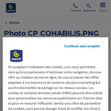
Contacts
Rechercher
Ouvrir
Retour
Photo CP COHABILIS.PNG
20 mars 2024
Continuer sans accepter
En acceptant l'utilisation des cookies, vous nous permettez
ainsi qu’à nos partenaires d'optimiser votre navigation, de vous
offrir un meilleur service en ligne, de vous proposer des offres
Wiztrust
Certifié avec
adaptées à vos besoins et de rendre le site plus interactif grâce
trusted
sources
aux fonctionnalités de partage sur les réseaux sociaux. Les
cookies et certaines données (email chiffré) peuvent être utilisés
pour personnaliser nos annonces publicitaires sur d'autres sites
et pour en mesurer l'efficacité. Sentez-vous libre de paramétrer
les cookies, vous pouvez changer d’avis et modifier vos choix à