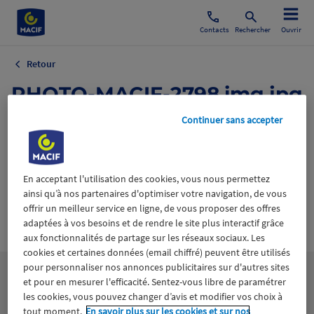
Contacts
Rechercher
Ouvrir
Retour
PHOTO-MACIF-2798.img.jpg
Continuer sans accepter
17 janvier 2019
En acceptant l'utilisation des cookies, vous nous permettez
ainsi qu’à nos partenaires d'optimiser votre navigation, de vous
offrir un meilleur service en ligne, de vous proposer des offres
Wiztrust
adaptées à vos besoins et de rendre le site plus interactif grâce
Certifié avec
trusted
aux fonctionnalités de partage sur les réseaux sociaux. Les
sources
cookies et certaines données (email chiffré) peuvent être utilisés
pour personnaliser nos annonces publicitaires sur d'autres sites
et pour en mesurer l'efficacité. Sentez-vous libre de paramétrer
les cookies, vous pouvez changer d’avis et modifier vos choix à
tout moment.
En savoir plus sur les cookies et sur nos