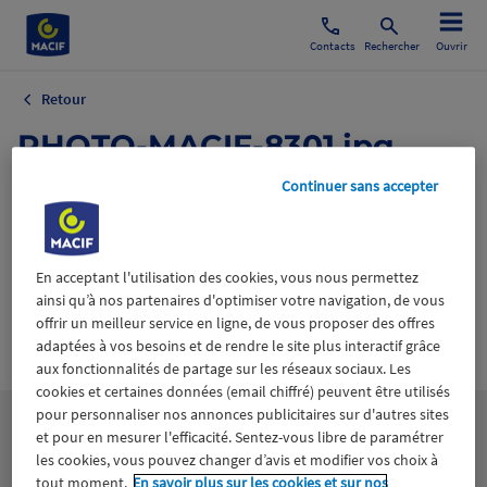
Contacts
Rechercher
Ouvrir
Retour
PHOTO-MACIF-8301.jpg
Continuer sans accepter
30 janvier 2025
En acceptant l'utilisation des cookies, vous nous permettez
ainsi qu’à nos partenaires d'optimiser votre navigation, de vous
offrir un meilleur service en ligne, de vous proposer des offres
Wiztrust
adaptées à vos besoins et de rendre le site plus interactif grâce
Certifié avec
trusted
aux fonctionnalités de partage sur les réseaux sociaux. Les
sources
cookies et certaines données (email chiffré) peuvent être utilisés
pour personnaliser nos annonces publicitaires sur d'autres sites
et pour en mesurer l'efficacité. Sentez-vous libre de paramétrer
les cookies, vous pouvez changer d’avis et modifier vos choix à
tout moment.
En savoir plus sur les cookies et sur nos