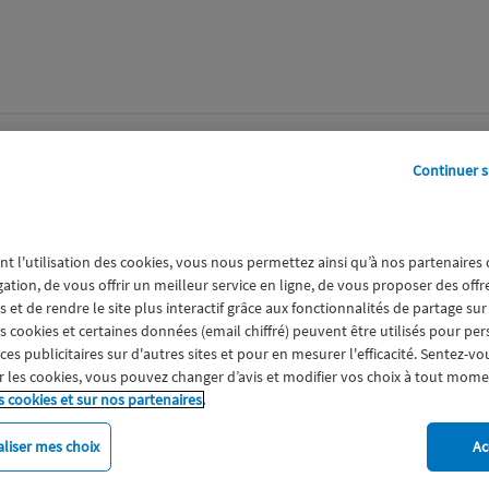
perts
Galerie
A propos
Continuer s
.jpg
nt l'utilisation des cookies, vous nous permettez ainsi qu’à nos partenaires
gation, de vous offrir un meilleur service en ligne, de vous proposer des off
 et de rendre le site plus interactif grâce aux fonctionnalités de partage sur
es cookies et certaines données (email chiffré) peuvent être utilisés pour pe
s publicitaires sur d'autres sites et pour en mesurer l'efficacité. Sentez-vo
 les cookies, vous pouvez changer d’avis et modifier vos choix à tout mome
s cookies et sur nos partenaires.
liser mes choix
Ac