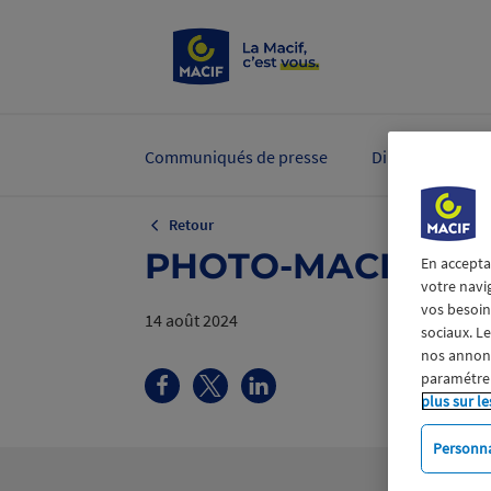
Communiqués de presse
Dirigeants et ex
Retour
PHOTO-MACIF-9061
En accepta
votre navi
vos besoins
14 août 2024
sociaux. L
nos annonce
paramétrer
plus sur le
Personna