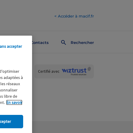
< Accéder à macif.fr
Contacts
Rechercher
ans accepter
Wiztrust
Certifié avec
 d'optimiser
trusted
res adaptées à
sources
 les réseaux
rsonnaliser
us libre de
nt.
En savoir
cepter