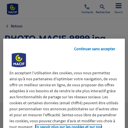
Contacts
Rechercher
Ouvrir
Retour
PHOTO-MACIF-9899.jpg
Continuer sans accepter
16 juin 2026
En acceptant l'utilisation des cookies, vous nous permettez
ainsi qu’à nos partenaires d'optimiser votre navigation, de vous
offrir un meilleur service en ligne, de vous proposer des offres
Wiztrust
adaptées à vos besoins et de rendre le site plus interactif grâce
Certifié avec
trusted
aux fonctionnalités de partage sur les réseaux sociaux. Les
sources
cookies et certaines données (email chiffré) peuvent être utilisés
pour personnaliser nos annonces publicitaires sur d'autres sites
et pour en mesurer l'efficacité. Sentez-vous libre de paramétrer
les cookies, vous pouvez changer d’avis et modifier vos choix à
tout moment.
En savoir plus sur les cookies et sur nos