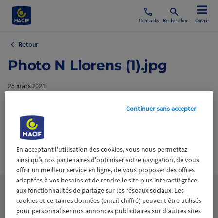
Contacts
Rechercher
Ouvrir
Retour
Photo N Llorens (1).jpg
25 mars 2021
Continuer sans accepter
En acceptant l'utilisation des cookies, vous nous permettez
Wiztrust
Certifié avec
ainsi qu’à nos partenaires d'optimiser votre navigation, de vous
trusted
offrir un meilleur service en ligne, de vous proposer des offres
sources
adaptées à vos besoins et de rendre le site plus interactif grâce
aux fonctionnalités de partage sur les réseaux sociaux. Les
cookies et certaines données (email chiffré) peuvent être utilisés
pour personnaliser nos annonces publicitaires sur d'autres sites