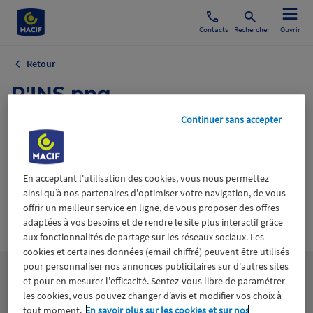
Contacts
Rechercher
Ouvrir
Retour
P'INS.png
Continuer sans accepter
29 juin 2023
En acceptant l'utilisation des cookies, vous nous permettez
ainsi qu’à nos partenaires d'optimiser votre navigation, de vous
offrir un meilleur service en ligne, de vous proposer des offres
Wiztrust
adaptées à vos besoins et de rendre le site plus interactif grâce
Certifié avec
trusted
aux fonctionnalités de partage sur les réseaux sociaux. Les
sources
cookies et certaines données (email chiffré) peuvent être utilisés
pour personnaliser nos annonces publicitaires sur d'autres sites
et pour en mesurer l'efficacité. Sentez-vous libre de paramétrer
les cookies, vous pouvez changer d’avis et modifier vos choix à
tout moment.
En savoir plus sur les cookies et sur nos