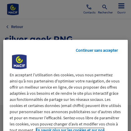
Contacts
Rechercher
Ouvrir
Retour
silver geek.PNG
Continuer sans accepter
26 mai 2021
En acceptant l'utilisation des cookies, vous nous permettez
ainsi qu’à nos partenaires d'optimiser votre navigation, de vous
offrir un meilleur service en ligne, de vous proposer des offres
Wiztrust
Certifié avec
adaptées à vos besoins et de rendre le site plus interactif grâce
trusted
aux fonctionnalités de partage sur les réseaux sociaux. Les
sources
cookies et certaines données (email chiffré) peuvent être utilisés
pour personnaliser nos annonces publicitaires sur d'autres sites
et pour en mesurer l'efficacité. Sentez-vous libre de paramétrer
les cookies, vous pouvez changer d’avis et modifier vos choix à
tout moment.
En savoir plus sur les cookies et sur nos