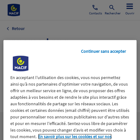
Contacts
Rechercher
Ouvrir
Retour
unnamed.png
Continuer sans accepter
13 février 2025
En acceptant l'utilisation des cookies, vous nous permettez
ainsi qu’à nos partenaires d'optimiser votre navigation, de vous
offrir un meilleur service en ligne, de vous proposer des offres
adaptées à vos besoins et de rendre le site plus interactif grâce
Wiztrust
Certifié avec
aux fonctionnalités de partage sur les réseaux sociaux. Les
trusted
sources
cookies et certaines données (email chiffré) peuvent être utilisés
pour personnaliser nos annonces publicitaires sur d'autres sites
et pour en mesurer l'efficacité. Sentez-vous libre de paramétrer
les cookies, vous pouvez changer d’avis et modifier vos choix à
tout moment.
En savoir plus sur les cookies et sur nos