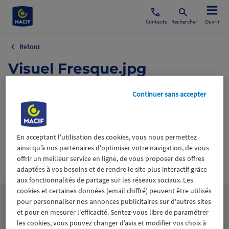
Contacts
Rechercher
Ouvrir
Retour
Visuel Fresque.jpg
31 mai 2022
Continuer sans accepter
En acceptant l'utilisation des cookies, vous nous permettez
ainsi qu’à nos partenaires d'optimiser votre navigation, de vous
offrir un meilleur service en ligne, de vous proposer des offres
Wiztrust
Certifié avec
adaptées à vos besoins et de rendre le site plus interactif grâce
trusted
sources
aux fonctionnalités de partage sur les réseaux sociaux. Les
cookies et certaines données (email chiffré) peuvent être utilisés
pour personnaliser nos annonces publicitaires sur d'autres sites
et pour en mesurer l'efficacité. Sentez-vous libre de paramétrer
les cookies, vous pouvez changer d’avis et modifier vos choix à