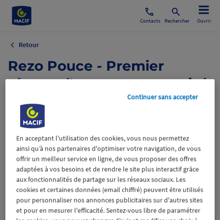
Contacts
Rechercher
Ouvrir
Retour
Rezo Pouce - Premier
réseau d'auto-stop organisé
Continuer sans accepter
27 mai 2019
Mobilité
Economie Sociale et Solidaire
En acceptant l'utilisation des cookies, vous nous permettez
ainsi qu’à nos partenaires d'optimiser votre navigation, de vous
Fondation Macif
offrir un meilleur service en ligne, de vous proposer des offres
adaptées à vos besoins et de rendre le site plus interactif grâce
aux fonctionnalités de partage sur les réseaux sociaux. Les
cookies et certaines données (email chiffré) peuvent être utilisés
pour personnaliser nos annonces publicitaires sur d'autres sites
et pour en mesurer l'efficacité. Sentez-vous libre de paramétrer