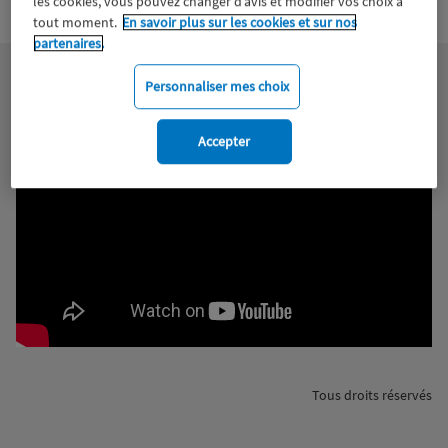
Wiztrust
les cookies, vous pouvez changer d’avis et modifier vos choix à
Certifié avec
trusted
tout moment.
En savoir plus sur les cookies et sur nos
sources
partenaires.
Personnaliser mes choix
Accepter
Tous droits réservés