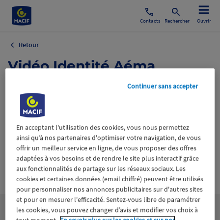
Contacts
Rechercher
Ouvrir
Retour
Vidéo Identité Aéma
Groupe.mp4
Continuer sans accepter
12 janvier 2021
En acceptant l'utilisation des cookies, vous nous permettez
ainsi qu’à nos partenaires d'optimiser votre navigation, de vous
offrir un meilleur service en ligne, de vous proposer des offres
adaptées à vos besoins et de rendre le site plus interactif grâce
aux fonctionnalités de partage sur les réseaux sociaux. Les
Wiztrust
Certifié avec
cookies et certaines données (email chiffré) peuvent être utilisés
trusted
pour personnaliser nos annonces publicitaires sur d'autres sites
sources
et pour en mesurer l'efficacité. Sentez-vous libre de paramétrer
les cookies, vous pouvez changer d’avis et modifier vos choix à
tout moment.
En savoir plus sur les cookies et sur nos