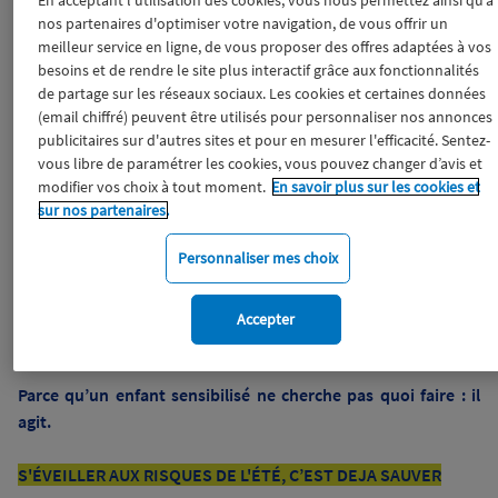
En acceptant l'utilisation des cookies, vous nous permettez ainsi qu’à
Chaque été, les plages françaises deviennent des terrains de
nos partenaires d'optimiser votre navigation, de vous offrir un
jeux, de découvertes mais aussi des lieux où peuvent
meilleur service en ligne, de vous proposer des offres adaptées à vos
besoins et de rendre le site plus interactif grâce aux fonctionnalités
survenir des accidents : noyades, brûlures, piqûres, coups de
de partage sur les réseaux sociaux. Les cookies et certaines données
chaud… En 2025, les Sauveteurs en Mer ont ainsi pris en
(email chiffré) peuvent être utilisés pour personnaliser nos annonces
charge près de 44 000 personnes en mer, sur les plages et lors
publicitaires sur d'autres sites et pour en mesurer l'efficacité. Sentez-
de dispositifs prévisionnels de secours.
vous libre de paramétrer les cookies, vous pouvez changer d’avis et
modifier vos choix à tout moment.
En savoir plus sur les cookies et
En complément de leur mobilisation tout l’été en mer et sur
sur nos partenaires.
les plages, c’est donc pour sensibiliser les plus jeunes à réagir,
Personnaliser mes choix
que les Sauveteurs en Mer de la SNSM accompagnés de la
Macif, lancent une nouvelle édition de la tournée nationale
Mini Sauveteurs, avec 24 étapes du 6 juillet au 4 août sur les
Accepter
plages françaises et Paris.
Parce qu’un enfant sensibilisé ne cherche pas quoi faire : il
agit.
S'ÉVEILLER AUX RISQUES DE L'ÉTÉ, C’EST DEJA SAUVER