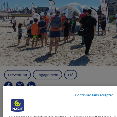
Prévention
Engagement
Eté
Continuer sans accepter
Wiztrust
Certifié avec
trusted
sources