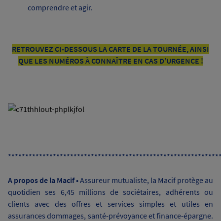
comprendre et agir.
RETROUVEZ CI-DESSOUS LA CARTE DE LA TOURNÉE, AINSI
QUE LES NUMÉROS À CONNAÎTRE EN CAS D’URGENCE !
*************************************************************
A propos de la Macif •
Assureur mutualiste, la Macif protège au
quotidien ses 6,45 millions de sociétaires, adhérents ou
clients avec des offres et services simples et utiles en
assurances dommages, santé-prévoyance et finance-épargne.