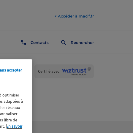
< Accéder à macif.fr
Contacts
Rechercher
ans accepter
Wiztrust
Certifié avec
trusted
sources
 d'optimiser
res adaptées à
 les réseaux
rsonnaliser
us libre de
nt.
En savoir