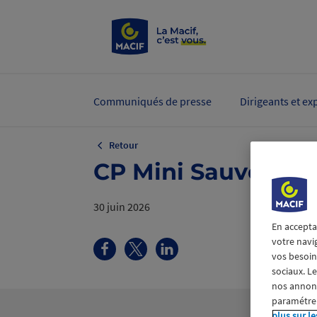
Communiqués de presse
Dirigeants et ex
Retour
CP Mini Sauveteur
30 juin 2026
En accepta
votre navi
vos besoins
sociaux. L
nos annonce
paramétrer
plus sur le