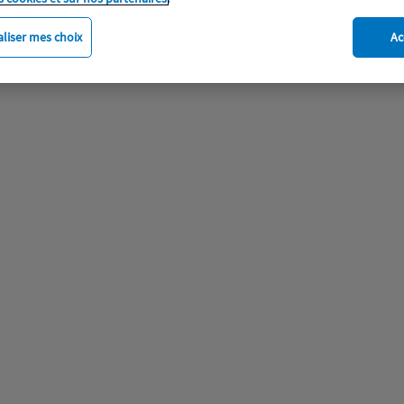
liser mes choix
Ac