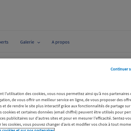
perts
Galerie
A propos
s 2026.pdf
Continuer s
nt l'utilisation des cookies, vous nous permettez ainsi qu’à nos partenaires
gation, de vous offrir un meilleur service en ligne, de vous proposer des off
 et de rendre le site plus interactif grâce aux fonctionnalités de partage sur
es cookies et certaines données (email chiffré) peuvent être utilisés pour pe
s publicitaires sur d'autres sites et pour en mesurer l'efficacité. Sentez-vo
 les cookies, vous pouvez changer d’avis et modifier vos choix à tout mome
s cookies et sur nos partenaires.