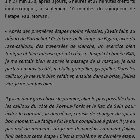
1 h 27 min 35 s, après 3 jours, 6 heures et 27 minutes d'efforts
ininterrompus, à seulement 10 minutes du vainqueur de
l'étape, Paul Morvan.
«
Après des premières étapes moins réussies, j’avais faim au
départ de Pornichet ! Ce fut une belle étape de Figaro, avec du
rase-cailloux, des traversées de Manche, un exercice bien
tonique et bien intense qui m’a réussi. Jusqu’à la bouée BXA,
je me sentais bien et après le passage de la marque, je suis
parti du mauvais côté, il a fallu grappiller, grappiller. Dans les
cailloux, je me suis bien refait et, ensuite dans la brise, j’allais
vite, je me sentais bien.
Il y a eu deux gros choix : le premier, aller le plus possible dans
les cailloux du côté de Port-La-Forêt et le Raz de Sein pour
éviter le courant ; le deuxième, choisir de changer de spi au
bon moment. La fatigue fut le plus compliqué à gérer. Il y a eu
pas mal de moments où je me demandais comment j’allais
finir debout cette étape ! C’est la troisième et dernière étape,