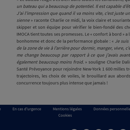
un bateau qui a beaucoup de potentiel. Il est capable d’ê
J’ai l’impression que quand il va moins vite, c’est juste u
sienne
» raconte Charlie ce midi, la voix claire et souriant
skipper et son équipe pour vérifier le bien-fondé des c
IMOCA tient toutes ses promesses. Le « confort à bord » a la
bonhomme et donc de la performance globale : «
Je suis
de la zone de vie à l’arrière pour dormir, manger, vivre, c’
me change beaucoup par rapport à ce que j’avais avant. 
également beaucoup moins froid.
» souligne Charlie Dali
Santé Prévoyance pour rejoindre New-York 1 600 milles trè
trajectoires, les choix de voiles, le brouillard aux abor
concurrence toujours plus intense que jamais !
e
En cas d'urgence
Mentions légales
Données personnell
Cookies