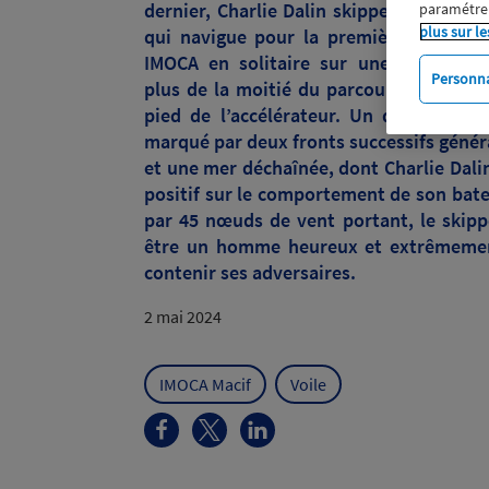
dernier,
Charlie Dalin
skipper de MACIF
paramétrer
plus sur le
qui navigue pour la première fois à b
IMOCA en solitaire sur une transatlan
Personna
plus de la moitié du parcours vers New 
pied de l’accélérateur. Un début de 
marqué par deux fronts successifs génér
et une mer
déchaînée
, dont Charlie Dali
positif sur le comportement de son bate
par 45 nœuds de vent portant, le skippe
être un homme heureux et
extrêmem
contenir ses adversaires.
2 mai 2024
IMOCA Macif
Voile