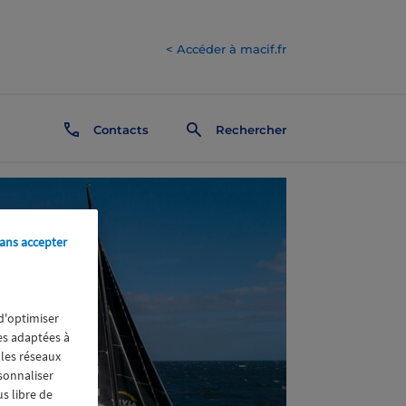
< Accéder à macif.fr
Contacts
Rechercher
ans accepter
 d'optimiser
res adaptées à
 les réseaux
rsonnaliser
us libre de