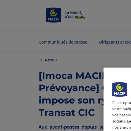
Communiqués de presse
Dirigeants et ex
Retour
[Imoca MACIF San
Prévoyance] Charli
impose son rythme
En accepta
votre navi
Transat CIC
vos besoins
sociaux. L
Aux avant-postes depuis le départ de
nos annonce