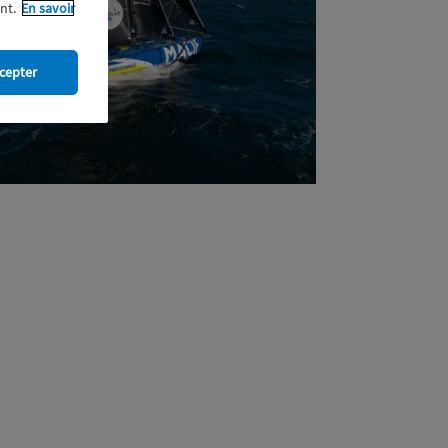
nt.
En savoir
cepter