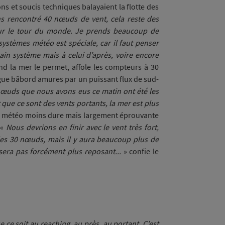
s et soucis techniques balayaient la flotte des
s rencontré 40 nœuds de vent, cela reste des
ur le tour du monde. Je prends beaucoup de
s systèmes météo est spéciale, car il faut penser
in système mais à celui d’après, voire encore
nd la mer le permet, affole les compteurs à 30
gue bâbord amures par un puissant flux de sud-
nœuds que nous avons eus ce matin ont été les
que ce sont des vents portants, la mer est plus
une météo moins dure mais largement éprouvante
 «
Nous devrions en finir avec le vent très fort,
les 30 nœuds, mais il y aura beaucoup plus de
era pas forcément plus reposant...
» confie le
e ce soit au reaching, au près, au portant. C’est