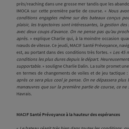
près/reaching dans une grosse mer tandis que les abandon
IMOCA sur cette première partie de course. «
Nous avon
conditions engagées même sur des bateaux conçus po
plaisir, les trajectoires sont intéressantes, la gestion de
avec deux coups d’avance. On ne pense pas qu’au procha
après.
» explique Charlie qui, à la moindre occasion qua
nœuds de vitesse. Ce jeudi, MACIF Santé Prévoyance, navi
est, au portant dans des conditions très fortes. «
Les 45 
conditions les plus dures depuis le départ. Heureusement 
supportable.
» souligne Charlie Dalin. La suite promet 
en termes de changements de voiles et de jeu tactique :
après ce sera plus cool je pense. On ne dépassera plus 
manœuvres que sur la première partie de course, ce ne s
Havrais.
MACIF Santé Prévoyance à la hauteur des espérances
«
Le bateau réagit très bien dans toutes les conditions, qu