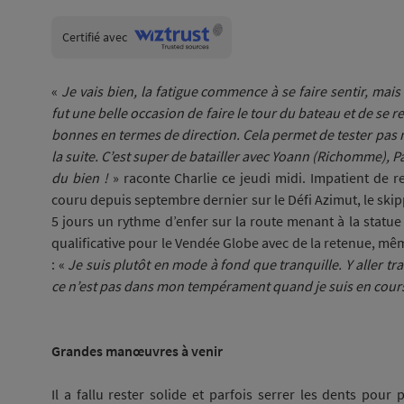
Wiztrust
Certifié avec
trusted
sources
«
Je vais bien, la fatigue commence à se faire sentir, mai
fut une belle occasion de faire le tour du bateau et de se
bonnes en termes de direction. Cela permet de tester pas m
la suite. C’est super de batailler avec Yoann (Richomme), Pau
du bien !
» raconte Charlie ce jeudi midi. Impatient de re
couru depuis septembre dernier sur le Défi Azimut, le sk
5 jours un rythme d’enfer sur la route menant à la statue 
qualificative pour le Vendée Globe avec de la retenue, même si
: «
Je suis plutôt en mode à fond que tranquille. Y aller tranq
ce n’est pas dans mon tempérament quand je suis en cour
Grandes manœuvres à venir
Il a fallu rester solide et parfois serrer les dents pour