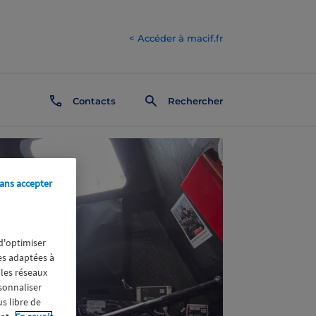
< Accéder à macif.fr
Contacts
Rechercher
ans accepter
 d'optimiser
res adaptées à
 les réseaux
rsonnaliser
us libre de