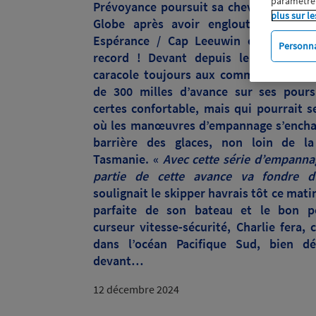
paramétrer
Prévoyance poursuit sa chevauchée exp
plus sur le
Globe après avoir englouti le tron
Espérance / Cap Leeuwin en 9 jours 
Personna
record ! Devant depuis le 30 novemb
caracole toujours aux commandes de la
de 300 milles d’avance sur ses pours
certes confortable, mais qui pourrait s
où les manœuvres d’empannage s’enchaî
barrière des glaces, non loin de la
Tasmanie. «
Avec cette série d’empannag
partie de cette avance va fondre d’
soulignait le skipper havrais tôt ce mati
parfaite de son bateau et le bon p
curseur vitesse-sécurité, Charlie fera, 
dans l’océan Pacifique Sud, bien dé
devant…
12 décembre 2024