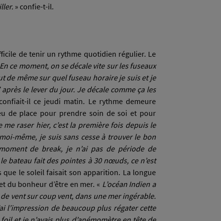
ller.
» confie-t-il.
fficile de tenir un rythme quotidien régulier. Le
En ce moment, on se décale vite sur les fuseaux
tout de même sur quel fuseau horaire je suis et je
 après le lever du jour. Je décale comme ça les
confiait-il ce jeudi matin.
Le rythme demeure
peu de place pour prendre soin de soi et pour
me raser hier, c’est la première fois depuis le
 moi-même, je suis sans cesse à trouver le bon
 moment de break, je n’ai pas de période de
 le bateau fait des pointes à 30 nœuds, ce n’est
 que le soleil faisait son apparition. La longue
t et du bonheur d’être en mer. «
L’océan Indien a
oup de vent sur coup vent, dans une mer ingérable.
J’ai l’impression de beaucoup plus régater cette
foil et je n’avais plus d’anémomètre en tête de