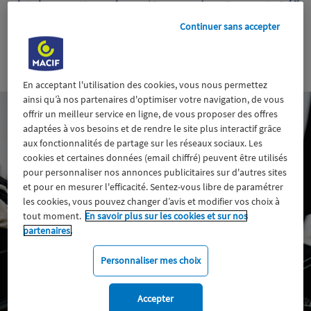
victoires cette saison (Course des Caps et Défi
Azimut), les deux marins abordent cette transat dans
Continuer sans accepter
un parfait équilibre entre détermination et plaisir.
25 octobre 2025
En acceptant l'utilisation des cookies, vous nous permettez
ainsi qu’à nos partenaires d'optimiser votre navigation, de vous
offrir un meilleur service en ligne, de vous proposer des offres
adaptées à vos besoins et de rendre le site plus interactif grâce
aux fonctionnalités de partage sur les réseaux sociaux. Les
cookies et certaines données (email chiffré) peuvent être utilisés
pour personnaliser nos annonces publicitaires sur d'autres sites
et pour en mesurer l'efficacité. Sentez-vous libre de paramétrer
les cookies, vous pouvez changer d’avis et modifier vos choix à
tout moment.
En savoir plus sur les cookies et sur nos
partenaires.
Personnaliser mes choix
Accepter