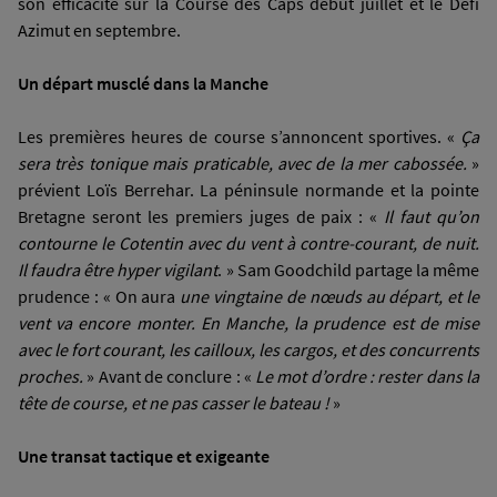
son efficacité sur la Course des Caps début juillet et le Défi
Azimut en septembre.
Un départ musclé dans la Manche
Les premières heures de course s’annoncent sportives. «
Ça
sera très tonique mais praticable, avec de la mer cabossée.
»
prévient Loïs Berrehar. La péninsule normande et la pointe
Bretagne seront les premiers juges de paix : «
Il faut qu’on
contourne le Cotentin avec du vent à contre-courant, de nuit.
Il faudra être hyper vigilant
. » Sam Goodchild partage la même
prudence : « On aura
une vingtaine de nœuds au départ, et le
vent va encore monter. En Manche, la prudence est de mise
avec le fort courant, les cailloux, les cargos, et des concurrents
proches.
» Avant de conclure : «
Le mot d’ordre : rester dans la
tête de course, et ne pas casser le bateau !
»
Une transat tactique et exigeante