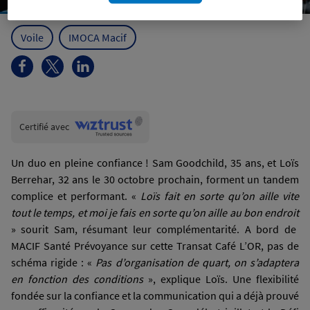
Voile
IMOCA Macif
Wiztrust
Certifié avec
trusted
sources
Un duo en pleine confiance ! Sam Goodchild, 35 ans, et Loïs
Berrehar, 32 ans le 30 octobre prochain, forment un tandem
complice et performant. «
Loïs fait en sorte qu’on aille vite
tout le temps, et moi je fais en sorte qu’on aille au bon endroit
» sourit Sam, résumant leur complémentarité. A bord de
MACIF Santé Prévoyance sur cette Transat Café L’OR, pas de
schéma rigide : «
Pas d’organisation de quart, on s’adaptera
en fonction des conditions
», explique Loïs. Une flexibilité
fondée sur la confiance et la communication qui a déjà prouvé