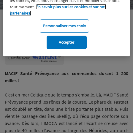
les cookies, vous pouvez changer d’avis et modifier vos choix à
tout moment.
En savoir plus sur les cookies et sur nos
partenaires.
IMOCA Macif
Voile
Personnaliser mes choix
Accepter
Wiztrust
Certifié avec
trusted
sources
MACIF Santé Prévoyance aux commandes durant 1 200
milles !
C’est en mer Celtique que le tempo s’emballe. Là, MACIF Santé
Prévoyance prend les rênes de la course. Le phare du Fastnet
est doublé en tête, dans une brise portante plus stable. Puis
vient le passage des îles Skellig, où l’équipage conforte son
avance. Dès lors, l’IMOCA est lancé et l’écart se creuse avec
plus de 40 milles d’avance au large des Hébrides, au nord-