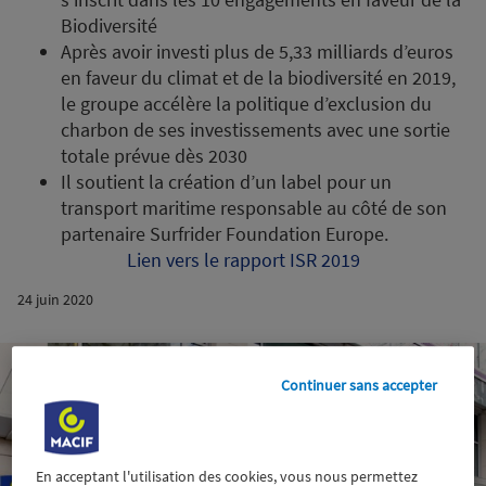
Biodiversité
Après avoir investi plus de 5,33 milliards d’euros
en faveur du climat et de la biodiversité en 2019,
le groupe accélère la politique d’exclusion du
charbon de ses investissements avec une sortie
totale prévue dès 2030
Il soutient la création d’un label pour un
transport maritime responsable au côté de son
partenaire Surfrider Foundation Europe.
Lien vers le rapport ISR 2019
24 juin 2020
Continuer sans accepter
En acceptant l'utilisation des cookies, vous nous permettez