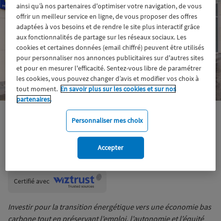
ainsi qu’à nos partenaires d'optimiser votre navigation, de vous
offrir un meilleur service en ligne, de vous proposer des offres
adaptées à vos besoins et de rendre le site plus interactif grâce
aux fonctionnalités de partage sur les réseaux sociaux. Les
cookies et certaines données (email chiffré) peuvent être utilisés
pour personnaliser nos annonces publicitaires sur d'autres sites
et pour en mesurer l'efficacité. Sentez-vous libre de paramétrer
les cookies, vous pouvez changer d’avis et modifier vos choix à
tout moment.
En savoir plus sur les cookies et sur nos
partenaires.
Climat
ISR
Environnement
Personnaliser mes choix
Accepter
Wiztrust
Certifié avec
trusted
sources
Investir pour la transition énergétique vers une économie bas
carbone tout en préservant l’emploi, l’autonomie et l’équité