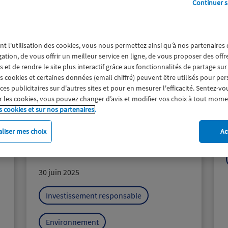
Continuer s
nt l'utilisation des cookies, vous nous permettez ainsi qu’à nos partenaires
gation, de vous offrir un meilleur service en ligne, de vous proposer des off
 et de rendre le site plus interactif grâce aux fonctionnalités de partage sur
es cookies et certaines données (email chiffré) peuvent être utilisés pour pe
s publicitaires sur d'autres sites et pour en mesurer l'efficacité. Sentez-vo
En 2025, la Macif investira au
 les cookies, vous pouvez changer d’avis et modifier vos choix à tout mome
minimum 300 millions d’euros
s cookies et sur nos partenaires.
en faveur des enjeux de
durabilité et exclut les
liser mes choix
Ac
nouveaux terminaux de GNL
(Gaz Naturel Liquéfié)
30 juin 2025
Investissement responsable
Environnement