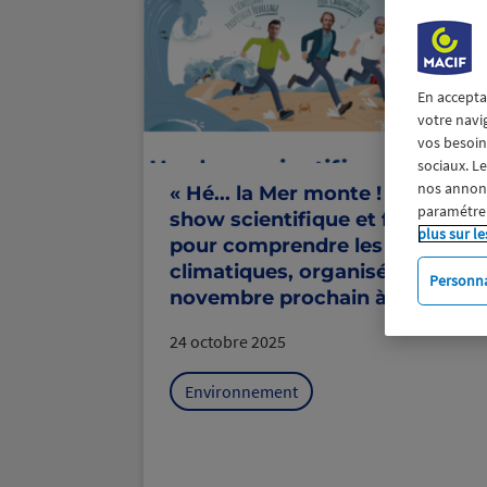
En accepta
votre navi
vos besoins
sociaux. L
nos annonce
« Hé... la Mer monte ! » Un
paramétrer
show scientifique et familial
plus sur le
pour comprendre les enjeux
climatiques, organisé le 4
Personna
novembre prochain à Niort !
24 octobre 2025
Environnement