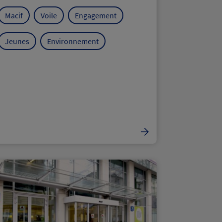
Macif
Voile
Engagement
Jeunes
Environnement