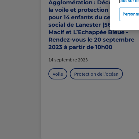
plus sur le
Agglomération : Découverte d
la voile et protection de l’océa
Personna
pour 14 enfants du centre
social de Lanester (56) avec la
Macif et L’Echappée Bleue -
Rendez-vous le 20 septembre
2023 à partir de 10h00
14 septembre 2023
Voile
Protection de l'océan