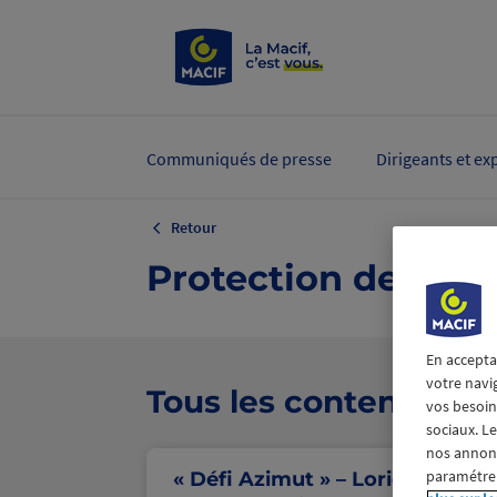
Communiqués de presse
Dirigeants et ex
Retour
Protection de l'oc
En accepta
votre navi
Tous les contenus
vos besoins
sociaux. L
nos annonce
paramétrer
« Défi Azimut » – Lorient