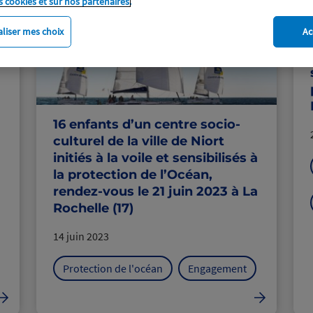
s cookies et sur nos partenaires.
e
n
liser mes choix
Ac
16 enfants d’un centre socio-
culturel de la ville de Niort
initiés à la voile et sensibilisés à
la protection de l’Océan,
rendez-vous le 21 juin 2023 à La
Rochelle (17)
14 juin 2023
Protection de l'océan
Engagement