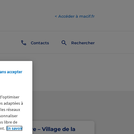
< Accéder à macif.fr
Contacts
Rechercher
ans accepter
 d'optimiser
res adaptées à
 les réseaux
rsonnaliser
us libre de
nt.
En savoir
Saint-Nazaire – Village de la