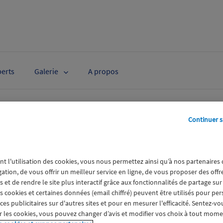
perts
Galerie
A propos
Continuer s
éan
nt l'utilisation des cookies, vous nous permettez ainsi qu’à nos partenaires
gation, de vous offrir un meilleur service en ligne, de vous proposer des off
 et de rendre le site plus interactif grâce aux fonctionnalités de partage sur
es cookies et certaines données (email chiffré) peuvent être utilisés pour pe
s publicitaires sur d'autres sites et pour en mesurer l'efficacité. Sentez-vo
 les cookies, vous pouvez changer d’avis et modifier vos choix à tout mome