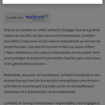
Wiztrust
Certifié avec
trusted
sources
Depuis sa création en 1960, la Macif, s’engage face aux grands
enjeux de société, sociaux ou environnementaux, à mettre
son métier d’assureur et ses valeurs mutualistes au service du
projet humain. Cet objectif est ancré dans sa raison d’être :
«
Nous mobilisons nos valeurs mutualistes et nos savoir-faire
pour protéger le présent et permettre l’avenir, pour nous tous
et les générations futures
».
Mutualiste, assureur et investisseur, la Macif investit dans des
entreprises qui font de la transition énergétique une de leurs
priorités en contribuant à la lutte contre le réchauffement
climatique et à la protection de la biodiversité.
La Macif, en tant qu’investisseur responsable, s’est engagée à