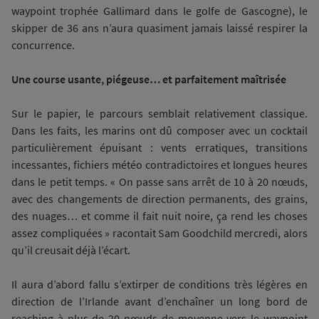
waypoint trophée Gallimard dans le golfe de Gascogne), le
skipper de 36 ans n’aura quasiment jamais laissé respirer la
concurrence.
Une course usante, piégeuse… et parfaitement maîtrisée
Sur le papier, le parcours semblait relativement classique.
Dans les faits, les marins ont dû composer avec un cocktail
particulièrement épuisant : vents erratiques, transitions
incessantes, fichiers météo contradictoires et longues heures
dans le petit temps. « On passe sans arrêt de 10 à 20 nœuds,
avec des changements de direction permanents, des grains,
des nuages… et comme il fait nuit noire, ça rend les choses
assez compliquées » racontait Sam Goodchild mercredi, alors
qu’il creusait déjà l’écart.
Il aura d’abord fallu s’extirper de conditions très légères en
direction de l’Irlande avant d’enchaîner un long bord de
reaching à plus de 20 nœuds de moyenne vers le waypoint