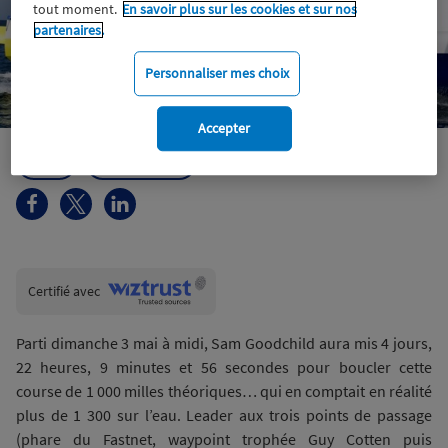
tout moment.
En savoir plus sur les cookies et sur nos
partenaires.
Personnaliser mes choix
Accepter
Voile
IMOCA Macif
Wiztrust
Certifié avec
trusted
sources
Parti dimanche 3 mai à midi, Sam Goodchild aura mis 4 jours,
22 heures, 9 minutes et 56 secondes pour boucler cette
course de 1 000 milles théoriques… qui en comptait en réalité
plus de 1 300 sur l’eau. Leader aux trois points de passage
(phare du Fastnet, waypoint trophée Guy Cotten puis