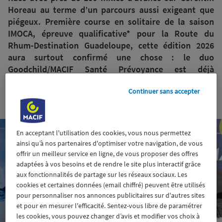
Horeau au terme d’un parcours aussi exigeant que
piégeux. Première course en solitaire de la saison
IMOCA, épreuve qualificative* pour la Route du
Rhum-Destination Guadeloupe, cette édition 2026
aura surtout confirmé une chose : le duo
Goodchild/MACIF Santé Prévoyance est déjà
redoutablement en place.
Continuer sans accepter
12 mai 2026
En acceptant l'utilisation des cookies, vous nous permettez
ainsi qu’à nos partenaires d'optimiser votre navigation, de vous
offrir un meilleur service en ligne, de vous proposer des offres
adaptées à vos besoins et de rendre le site plus interactif grâce
aux fonctionnalités de partage sur les réseaux sociaux. Les
cookies et certaines données (email chiffré) peuvent être utilisés
pour personnaliser nos annonces publicitaires sur d'autres sites
et pour en mesurer l'efficacité. Sentez-vous libre de paramétrer
les cookies, vous pouvez changer d’avis et modifier vos choix à