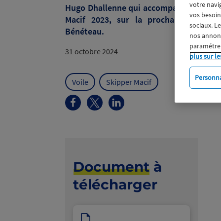
votre navi
Hugo Dhallenne qui accompagnera Charl
vos besoins
Macif 2023, sur la prochaine saison 
sociaux. L
Bénéteau.
nos annonce
paramétrer
31 octobre 2024
plus sur le
Personna
Voile
Skipper Macif
Document
à
télécharger