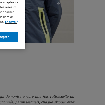
res adaptées à
 les réseaux
rsonnaliser
us libre de
nt.
En savoir
cepter
i démontre encore une fois l’attractivité du
tionnés, parmi lesquels, chaque skipper était