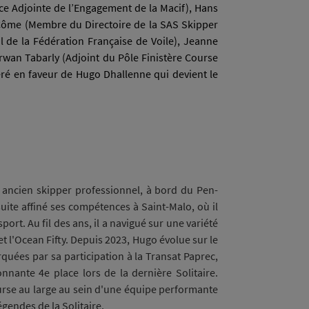
ice Adjointe de l’Engagement de la Macif), Hans
c Côme (Membre du Directoire de la SAS Skipper
l de la Fédération Française de Voile), Jeanne
Erwan Tabarly (Adjoint du Pôle Finistère Course
béré en faveur de Hugo Dhallenne qui devient le
, ancien skipper professionnel, à bord du Pen-
 suite affiné ses compétences à Saint-Malo, où il
ort. Au fil des ans, il a navigué sur une variété
et l'Ocean Fifty. Depuis 2023, Hugo évolue sur le
quées par sa participation à la Transat Paprec,
nante 4e place lors de la dernière Solitaire.
urse au large au sein d'une équipe performante
égendes de la Solitaire.