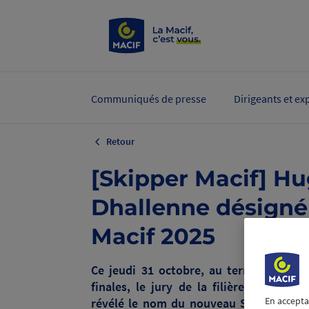
Communiqués de presse
Dirigeants et ex
Retour
[Skipper Macif] H
Dhallenne désigné
Macif 2025
Ce jeudi 31 octobre, au terme d’une s
finales, le jury de la filière d’excelle
En accepta
révélé le nom du nouveau Skipper Maci