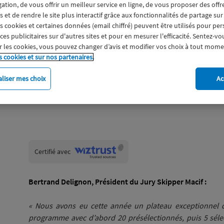
gation, de vous offrir un meilleur service en ligne, de vous proposer des off
otte Yven, Skipper
 et de rendre le site plus interactif grâce aux fonctionnalités de partage sur
du circuit Figaro
es cookies et certaines données (email chiffré) peuvent être utilisés pour pe
s publicitaires sur d'autres sites et pour en mesurer l'efficacité. Sentez-vo
 les cookies, vous pouvez changer d’avis et modifier vos choix à tout mome
s cookies et sur nos partenaires.
liser mes choix
Ac
Wiztrust
Certifié avec
trusted
sources
Bertrand Delignon, Président du Jury Skipper Macif :
« Nous avons eu cette année un plateau exceptionnel qu
programme avec d’abord 20 présélectionnés, puis 5 sélec