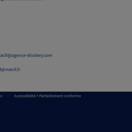
acif@agence-disobey.com
d@macif.fr
es
Accessibilité > Partiellement conforme