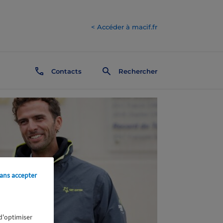
< Accéder à macif.fr
Contacts
Rechercher
ans accepter
 d'optimiser