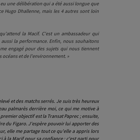
 eu une délibération qui a été aussi longue que
nce Hugo Dhallenne, mais les 4 autres sont loin
u'attend la Macif. C'est un ambassadeur qui
 aussi la performance. Enfin, nous souhaitons
nôme engagé pour des sujets qui nous
tiennent
s océans et de l'environnement. »
elevé et des matchs serrés. Je suis très heureux
s beau palmarès derrière moi, ce qui me motive à
remier objectif est la Transat Paprec ; ensuite,
ire du Figaro. J'espère pouvoir lui apporter des
ur, elle me partage tout ce qu'elle a appris lors
i à
la
Macif pour sa confiance : c'est parti pour