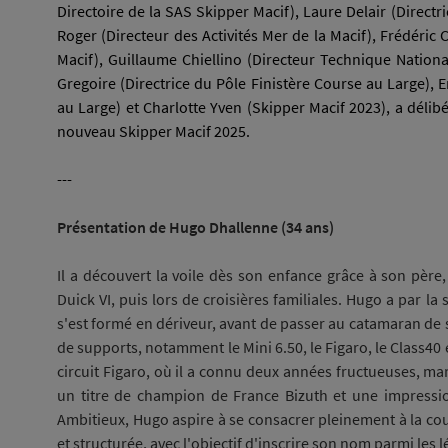
Directoire de la SAS Skipper Macif), Laure Delair (Directr
Roger (Directeur des Activités Mer de la Macif), Frédéri
Macif), Guillaume Chiellino (Directeur Technique Nationa
Gregoire (Directrice du Pôle Finistère Course au Large), 
au Large) et Charlotte Yven (Skipper Macif 2023), a déli
nouveau Skipper Macif 2025.
---
Présentation de Hugo Dhallenne
(34 ans)
Il a découvert la voile dès son enfance grâce à son père
Duick VI, puis lors de croisières familiales. Hugo a par la
s'est formé en dériveur, avant de passer au catamaran de sp
de supports, notamment le Mini 6.50, le Figaro, le Class40 
circuit Figaro, où il a connu deux années fructueuses, mar
un titre de champion de France Bizuth et une impression
Ambitieux, Hugo aspire à se consacrer pleinement à la co
et structurée, avec l'objectif d'inscrire son nom parmi les l