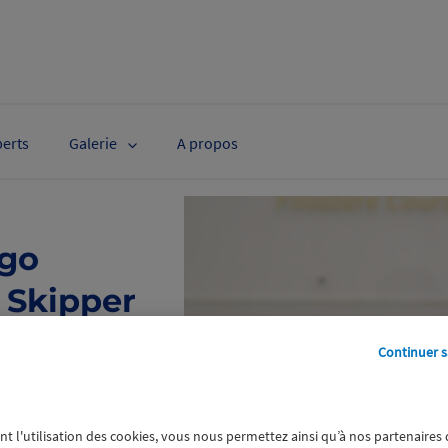
perts
Galerie
A propos
ugo
 Skipper
Continuer s
emaine d’épreuves
nce Skipper Macif a
nt l'utilisation des cookies, vous nous permettez ainsi qu’à nos partenaires
f 2025. C’est donc