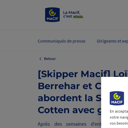
Communiqués de presse
Dirigeants et ex
Retour
[Skipper Macif] Loï
Berrehar et Charlo
abordent la Solo G
Cotten avec gour
En accepta
votre navi
Après des semaines d’entraînement 
vos besoins