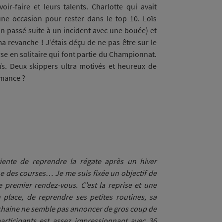
r-faire et leurs talents. Charlotte qui avait
e occasion pour rester dans le top 10. Loïs
’an passé suite à un incident avec une bouée) et
 ma revanche ! J’étais déçu de ne pas être sur le
se en solitaire qui font partie du Championnat.
Loïs. Deux skippers ultra motivés et heureux de
ormance ?
iente de reprendre la régate après un hiver
 des courses… Je me suis fixée un objectif de
e premier rendez-vous. C’est la reprise et une
place, de reprendre ses petites routines, sa
chaine ne semble pas annoncer de gros coup de
rticipants est assez impressionnant avec 36