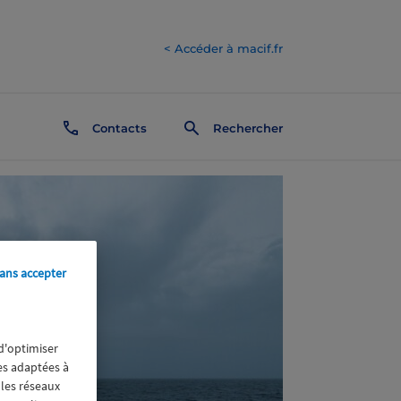
< Accéder à macif.fr
Contacts
Rechercher
ans accepter
 d'optimiser
res adaptées à
 les réseaux