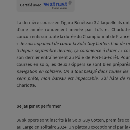
Wiztrust
Certifié avec
trusted
sources
La dernière course en Figaro Bénéteau 3 à laquelle ils ont 
d’une année rondement menée par Loïs et Charlotte,
concurrents sur toute la durée du Championnat de France El
«
Je suis impatient de courir la Solo Guy Cotten. L’air de 
3 depuis septembre dernier, ça commence à dater !
» con
son dernier entraînement au Pôle de Port-La-Forêt. Pou
courses en solo, les deux skippers se sont bien préparé
navigation en solitaire. On a tout balayé dans toutes le
sens prête, mon bateau est impeccable. J’ai hâte de r
Charlotte.
Se jauger et performer
36 skippers sont inscrits à la Solo Guy Cotten, première 
au Large en solitaire 2024. Un plateau exceptionnel par la