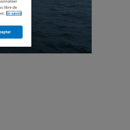
rsonnaliser
us libre de
nt.
En savoir
cepter