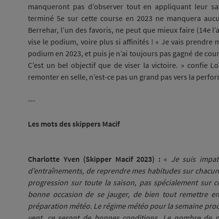
manqueront pas d’observer tout en appliquant leur savoi
terminé 5e sur cette course en 2023 ne manquera aucun
Berrehar, l’un des favoris, ne peut que mieux faire (14e l
vise le podium, voire plus si affinités ! « Je vais prendre
podium en 2023, et puis je n’ai toujours pas gagné de cour
C’est un bel objectif que de viser la victoire. » confie 
remonter en selle, n’est-ce pas un grand pas vers la perf
---
Les mots des skippers Macif
Charlotte Yven (Skipper Macif 2023) :
«
Je suis impat
d’entraînements, de reprendre mes habitudes sur chacune
progression sur toute la saison, pas spécialement sur c
bonne occasion de se jauger, de bien tout remettre en 
préparation météo. Le régime météo pour la semaine pro
vent, ce seront de bonnes conditions. Le nombre de pa