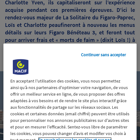
Charlotte Yven, ils capitaliseront sur l’expérience
acquise pendant ces premières épreuves. D’ici le
rendez-vous majeur de La Solitaire du Figaro-Paprec,
Loïs et Charlotte peaufineront à nouveau les menus
détails sur leurs Figaro Bénéteau 3, et feront tout
pour arriver frais et « morts de faim » (dixit Loïs !) à
Rouen le 17 août prochain… Interview croisée.
Continuer sans accepter
19 juin 2024
En acceptant l'utilisation des cookies, vous nous permettez
ainsi qu’à nos partenaires d'optimiser votre navigation, de vous
offrir un meilleur service en ligne, de vous proposer des offres
adaptées à vos besoins et de rendre le site plus interactif grâce
aux fonctionnalités de partage sur les réseaux sociaux. Les
cookies et certaines données (email chiffré) peuvent être utilisés
pour personnaliser nos annonces publicitaires sur d'autres sites
et pour en mesurer l'efficacité. Sentez-vous libre de paramétrer
les cookies, vous pouvez changer d’avis et modifier vos choix à