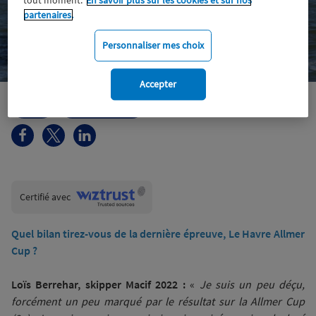
tout moment.
En savoir plus sur les cookies et sur nos
partenaires.
Personnaliser mes choix
Accepter
Voile
Skipper Macif
Wiztrust
Certifié avec
trusted
sources
Quel bilan tirez-vous de la dernière épreuve, Le Havre Allmer
Cup ?
Loïs Berrehar, skipper Macif 2022 :
«
Je suis un peu déçu,
forcément un peu marqué par le résultat sur la Allmer Cup