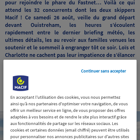
pour rejoindre le phare du Fastnet… Voilà ce qui
attend les 32 concurrents dont les deux skippers
Macif ! Ce samedi 26 août, veille du grand départ
devant Ouistreham, les heures s’écoulent
rapidement entre le dernier briefing météo, les
ultimes détails, les au revoir aux familles venues les
soutenir et le sommeil à engranger tôt ce soir. Loïs et
Charlotte ne cachent pas leur impatience de s’élancer
à 13h02 demain pour enfin mettre le cap sur l’Irlande.
Continuer sans accepter
En acceptant l'utilisation des cookies, vous nous permettez
26 août 2023
ainsi qu’à nos partenaires d'optimiser votre navigation, de vous
offrir un meilleur service en ligne, de vous proposer des offres
adaptées à vos besoins et de rendre le site plus interactif grâce
aux fonctionnalités de partage sur les réseaux sociaux. Les
cookies et certaines données (email chiffré) peuvent être utilisés
pour personnaliser nos annonces publicitaires sur d'autres sites