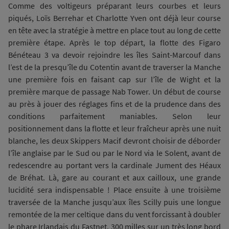
Comme des voltigeurs préparant leurs courbes et leurs
piqués, Loïs Berrehar et Charlotte Yven ont déjà leur course
en tête avec la stratégie à mettre en place tout au long de cette
première étape. Après le top départ, la flotte des Figaro
Bénéteau 3 va devoir rejoindre les îles Saint-Marcouf dans
l’est de la presqu’île du Cotentin avant de traverser la Manche
une première fois en faisant cap sur l’île de Wight et la
première marque de passage Nab Tower. Un début de course
au près à jouer des réglages fins et de la prudence dans des
conditions parfaitement maniables. Selon leur
positionnement dans la flotte et leur fraîcheur après une nuit
blanche, les deux Skippers Macif devront choisir de déborder
l’île anglaise par le Sud ou par le Nord via le Solent, avant de
redescendre au portant vers la cardinale Jument des Héaux
de Bréhat. Là, gare au courant et aux cailloux, une grande
lucidité sera indispensable ! Place ensuite à une troisième
traversée de la Manche jusqu’aux îles Scilly puis une longue
remontée de la mer celtique dans du vent forcissant à doubler
le phare Irlandais du Fastnet. 300 milles sur un très long bord