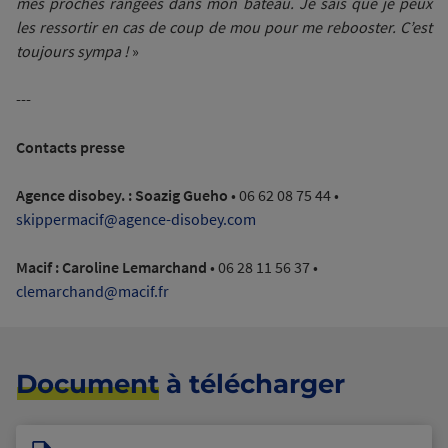
mes proches rangées dans mon bateau. Je sais que je peux
les ressortir en cas de coup de mou pour me rebooster. C’est
toujours sympa !
»
---
Contacts presse
Agence disobey. :
Soazig Gueho
• 06 62 08 75 44 •
skippermacif@agence-disobey.com
Macif :
Caroline Lemarchand
• 06 28 11 56 37
•
clemarchand@macif.fr
Document
à télécharger