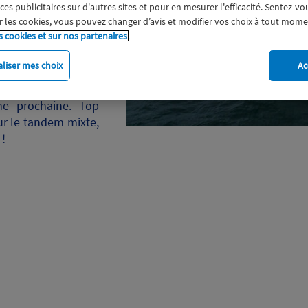
urs fonds de cirés
s publicitaires sur d'autres sites et pour en mesurer l'efficacité. Sentez-vo
e Trophée BPGO 2024
 les cookies, vous pouvez changer d’avis et modifier vos choix à tout mome
s cookies et sur nos partenaires.
Au programme : 800
hausey en Manche et
liser mes choix
Ac
ime, rythmés par le
éo qui pourrait se
e prochaine. Top
ur le tandem mixte,
 !