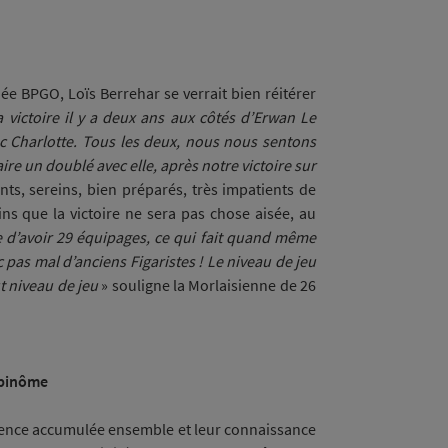
ée BPGO, Loïs Berrehar se verrait bien réitérer
a victoire il y a deux ans aux côtés d’Erwan Le
ec Charlotte. Tous les deux, nous nous sentons
ire un doublé avec elle, après notre victoire sur
nts, sereins, bien préparés, très impatients de
ns que la victoire ne sera pas chose aisée, au
e d’avoir 29 équipages, ce qui fait quand même
 pas mal d’anciens Figaristes ! Le niveau de jeu
t niveau de jeu
» souligne la Morlaisienne de 26
 binôme
érience accumulée ensemble et leur connaissance