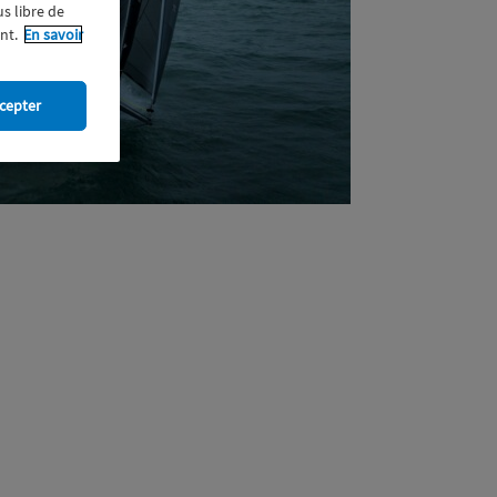
us libre de
nt.
En savoir
cepter