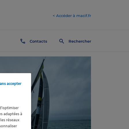
< Accéder à macif.fr
Contacts
Rechercher
ans accepter
 d'optimiser
res adaptées à
 les réseaux
rsonnaliser