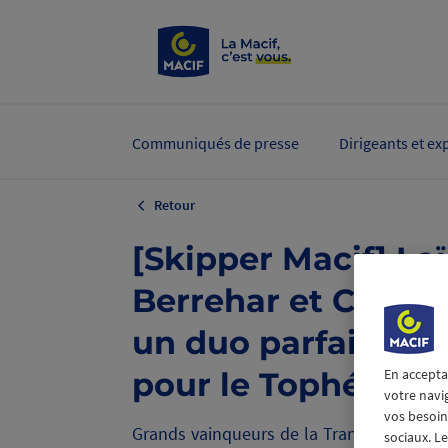
Communiqués de presse
Dirigeants et ex
Retour
[Skipper Macif] Loï
Berrehar et Charlo
un duo parfaiteme
pour le Tophée B
En accepta
votre navi
vos besoins
Grands vainqueurs de la Transat Paprec 
sociaux. L