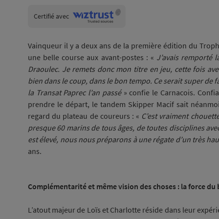
Wiztrust
Certifié avec
trusted
sources
Vainqueur il y a deux ans de la première édition du Troph
une belle course aux avant-postes : «
J’avais remporté l
Draoulec. Je remets donc mon titre en jeu, cette fois av
bien dans le coup, dans le bon tempo. Ce serait super de fa
la Transat Paprec l’an passé
» confie le Carnacois. Confia
prendre le départ, le tandem Skipper Macif sait néanmoi
regard du plateau de coureurs : «
C’est vraiment chouett
presque 60 marins de tous âges, de toutes disciplines avec
est élevé, nous nous préparons à une régate d’un très hau
ans.
Complémentarité et même vision des choses : la force du
L’atout majeur de Loïs et Charlotte réside dans leur exp