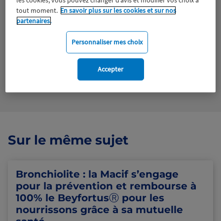
les cookies, vous pouvez changer d’avis et modifier vos choix à
Tous droits réservés
tout moment.
En savoir plus sur les cookies et sur nos
partenaires.
Télécharger le fichier
Personnaliser mes choix
Accepter
Voir en plein écran
Sur le même sujet
Bronchiolite : la Macif s’engage
pour la prévention et rembourse à
100% le BeyfortusⓇ pour les
nourrissons grâce à sa mutuelle