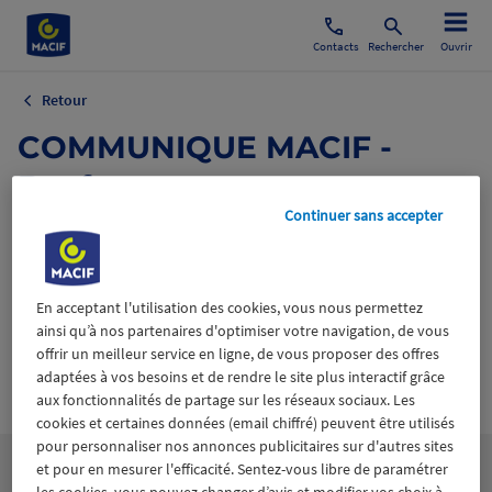
Contacts
Rechercher
Ouvrir
Retour
COMMUNIQUE MACIF -
Beyfortus
Continuer sans accepter
4 septembre 2025
En acceptant l'utilisation des cookies, vous nous permettez
ainsi qu’à nos partenaires d'optimiser votre navigation, de vous
offrir un meilleur service en ligne, de vous proposer des offres
adaptées à vos besoins et de rendre le site plus interactif grâce
Wiztrust
Certifié avec
aux fonctionnalités de partage sur les réseaux sociaux. Les
trusted
sources
cookies et certaines données (email chiffré) peuvent être utilisés
pour personnaliser nos annonces publicitaires sur d'autres sites
et pour en mesurer l'efficacité. Sentez-vous libre de paramétrer