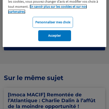
les cookies, vous pouvez changer d’avis et modifier vos choix à
tout moment.
En savoir plus sur les cookies et sur nos
partenaires.
Tous droits réservés
Personnaliser mes choix
Télécharger le fichier
Accepter
Voir en plein écran
Sur le même sujet
[Imoca MACIF] Remontée de
l’Atlantique : Charlie Dalin à l’affût
de la moindre opportunité !