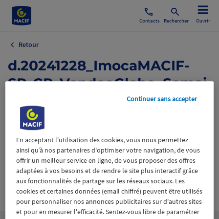
Contacts
Rechercher
Ouvrir
Retour
d.20241228_ImocaMACIF-
SP_CP_VendeeGlobe_Semai
ne 7_VDEF.pdf
Continuer sans accepter
28 décembre 2024
En acceptant l'utilisation des cookies, vous nous permettez
ainsi qu’à nos partenaires d'optimiser votre navigation, de vous
offrir un meilleur service en ligne, de vous proposer des offres
adaptées à vos besoins et de rendre le site plus interactif grâce
aux fonctionnalités de partage sur les réseaux sociaux. Les
Wiztrust
Certifié avec
cookies et certaines données (email chiffré) peuvent être utilisés
trusted
pour personnaliser nos annonces publicitaires sur d'autres sites
sources
et pour en mesurer l'efficacité. Sentez-vous libre de paramétrer