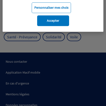
Mobilité
Mutualisme
Personnaliser mes choix
Protection de l'environnement
Accepter
Protection des océans
Prévention
RSE
Santé - Prévoyance
Solidarité
Voile
Nous contacter
Application Macif mobile
En cas d'urgence
Mentions légales
Données personnelles