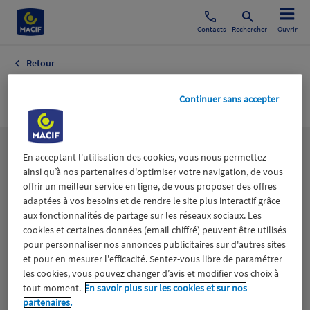
Contacts
Rechercher
Ouvrir
Retour
2 roues
Continuer sans accepter
Les
thématiques
En acceptant l'utilisation des cookies, vous nous permettez
ainsi qu’à nos partenaires d'optimiser votre navigation, de vous
offrir un meilleur service en ligne, de vous proposer des offres
adaptées à vos besoins et de rendre le site plus interactif grâce
Aidants
Catastrophes naturelles
Climat
aux fonctionnalités de partage sur les réseaux sociaux. Les
cookies et certaines données (email chiffré) peuvent être utilisés
Engagement
Epargne
ESS
pour personnaliser nos annonces publicitaires sur d'autres sites
et pour en mesurer l'efficacité. Sentez-vous libre de paramétrer
les cookies, vous pouvez changer d’avis et modifier vos choix à
Expérience clients
Fondation Macif
Jeunesse
tout moment.
En savoir plus sur les cookies et sur nos
partenaires.