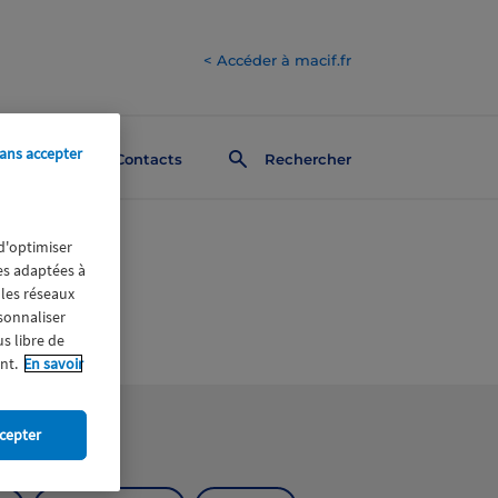
< Accéder à macif.fr
ans accepter
Contacts
Rechercher
 d'optimiser
res adaptées à
 les réseaux
rsonnaliser
us libre de
nt.
En savoir
cepter