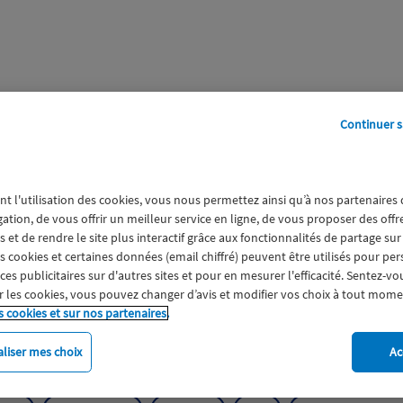
Continuer s
perts
Galerie
A propos
nt l'utilisation des cookies, vous nous permettez ainsi qu’à nos partenaires
de Infos Générales
gation, de vous offrir un meilleur service en ligne, de vous proposer des off
 et de rendre le site plus interactif grâce aux fonctionnalités de partage sur
es cookies et certaines données (email chiffré) peuvent être utilisés pour pe
s publicitaires sur d'autres sites et pour en mesurer l'efficacité. Sentez-vo
 les cookies, vous pouvez changer d’avis et modifier vos choix à tout mome
s cookies et sur nos partenaires.
liser mes choix
Ac