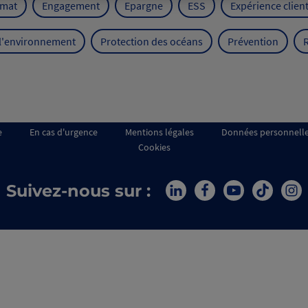
imat
Engagement
Epargne
ESS
Expérience clien
 l'environnement
Protection des océans
Prévention
e
En cas d'urgence
Mentions légales
Données personnell
Cookies
Suivez-nous sur :