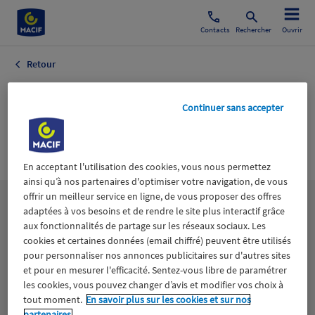
Contacts
Rechercher
Ouvrir
Retour
AGENCE DE
Continuer sans accepter
PRESSE
RELAXNEWS
En acceptant l'utilisation des cookies, vous nous permettez
ainsi qu’à nos partenaires d'optimiser votre navigation, de vous
offrir un meilleur service en ligne, de vous proposer des offres
Les
thématiques
adaptées à vos besoins et de rendre le site plus interactif grâce
aux fonctionnalités de partage sur les réseaux sociaux. Les
cookies et certaines données (email chiffré) peuvent être utilisés
Aidants
Catastrophes naturelles
Climat
pour personnaliser nos annonces publicitaires sur d'autres sites
et pour en mesurer l'efficacité. Sentez-vous libre de paramétrer
les cookies, vous pouvez changer d’avis et modifier vos choix à
Engagement
Epargne
ESS
tout moment.
En savoir plus sur les cookies et sur nos
partenaires.