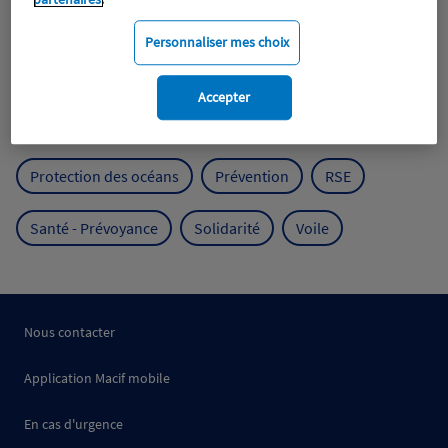
Expérience clients
Fondation Macif
Jeunesse
Personnaliser mes choix
Mobilité
Mutualisme
Accepter
Protection de l'environnement
Protection des océans
Prévention
RSE
Santé - Prévoyance
Solidarité
Voile
Nous contacter
Application Macif mobile
En cas d'urgence