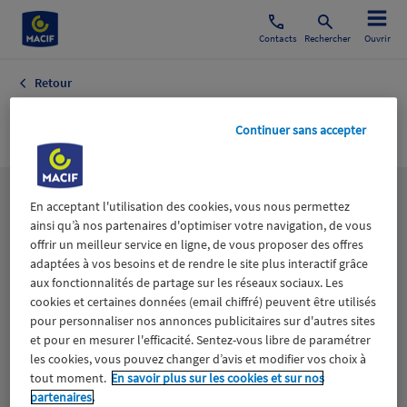
Contacts
Rechercher
Ouvrir
Retour
AGENCE WE TV
Continuer sans accepter
Les
thématiques
En acceptant l'utilisation des cookies, vous nous permettez
ainsi qu’à nos partenaires d'optimiser votre navigation, de vous
offrir un meilleur service en ligne, de vous proposer des offres
adaptées à vos besoins et de rendre le site plus interactif grâce
Aidants
Catastrophes naturelles
Climat
aux fonctionnalités de partage sur les réseaux sociaux. Les
cookies et certaines données (email chiffré) peuvent être utilisés
Engagement
Epargne
ESS
pour personnaliser nos annonces publicitaires sur d'autres sites
et pour en mesurer l'efficacité. Sentez-vous libre de paramétrer
les cookies, vous pouvez changer d’avis et modifier vos choix à
Expérience clients
Fondation Macif
Jeunesse
tout moment.
En savoir plus sur les cookies et sur nos
partenaires.