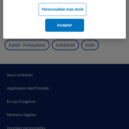
Mobilité
Mutualisme
Personnaliser mes choix
Protection de l'environnement
Accepter
Protection des océans
Prévention
RSE
Santé - Prévoyance
Solidarité
Voile
Nous contacter
Application Macif mobile
En cas d'urgence
Mentions légales
Données personnelles