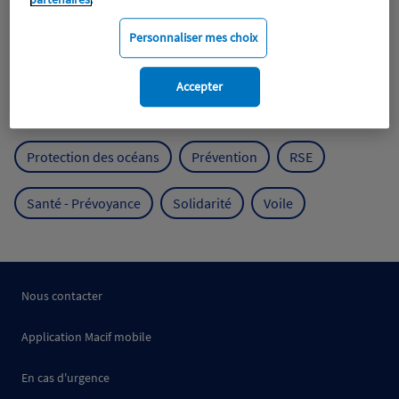
Expérience clients
Fondation Macif
Jeunesse
Personnaliser mes choix
Mobilité
Mutualisme
Accepter
Protection de l'environnement
Protection des océans
Prévention
RSE
Santé - Prévoyance
Solidarité
Voile
Nous contacter
Application Macif mobile
En cas d'urgence