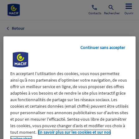
Contacts
Rechercher
Ouvrir
Retour
Agenda Culturel
Continuer sans accepter
Culture Agenda
Bons Plans
En acceptant l'utilisation des cookies, vous nous permettez
ainsi qu’à nos partenaires d'optimiser votre navigation, de vous
offrir un meilleur service en ligne, de vous proposer des offres
Les
thématiques
adaptées à vos besoins et de rendre le site plus interactif grâce
aux fonctionnalités de partage sur les réseaux sociaux. Les
cookies et certaines données (email chiffré) peuvent être utilisés
Aidants
Catastrophes naturelles
Climat
pour personnaliser nos annonces publicitaires sur d'autres sites
et pour en mesurer l'efficacité. Sentez-vous libre de paramétrer
les cookies, vous pouvez changer d’avis et modifier vos choix à
Engagement
Epargne
ESS
tout moment.
En savoir plus sur les cookies et sur nos
partenaires.