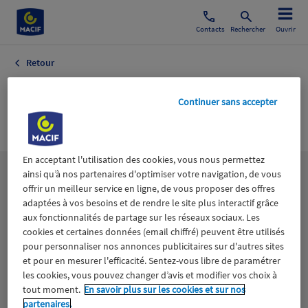
Contacts
Rechercher
Ouvrir
Retour
Alimentation
Continuer sans accepter
généraliste
En acceptant l'utilisation des cookies, vous nous permettez
ainsi qu’à nos partenaires d'optimiser votre navigation, de vous
Les
thématiques
offrir un meilleur service en ligne, de vous proposer des offres
adaptées à vos besoins et de rendre le site plus interactif grâce
aux fonctionnalités de partage sur les réseaux sociaux. Les
Aidants
Catastrophes naturelles
Climat
cookies et certaines données (email chiffré) peuvent être utilisés
pour personnaliser nos annonces publicitaires sur d'autres sites
Engagement
Epargne
ESS
et pour en mesurer l'efficacité. Sentez-vous libre de paramétrer
les cookies, vous pouvez changer d’avis et modifier vos choix à
tout moment.
En savoir plus sur les cookies et sur nos
Expérience clients
Fondation Macif
Jeunesse
partenaires.