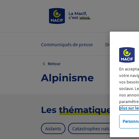
Communiqués de presse
Dirigeants et ex
Retour
En accepta
Alpinisme
votre navi
vos besoins
sociaux. L
nos annonce
paramétrer
Les
thématiques
plus sur le
Personna
Aidants
Catastrophes naturelles
Cl