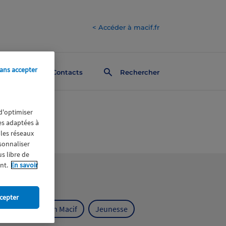
< Accéder à macif.fr
ans accepter
Contacts
Rechercher
 d'optimiser
res adaptées à
 les réseaux
rsonnaliser
us libre de
nt.
En savoir
cepter
ts
Fondation Macif
Jeunesse