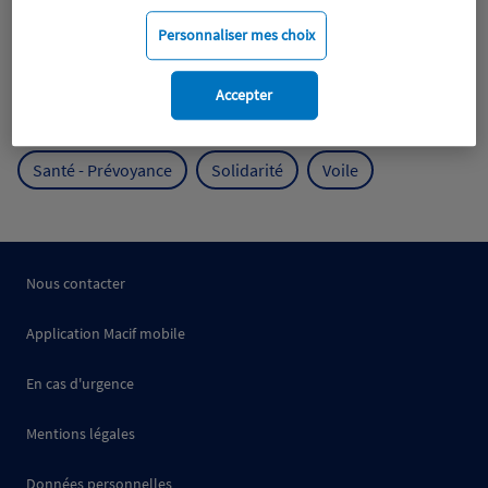
Mobilité
Mutualisme
Personnaliser mes choix
Protection de l'environnement
Accepter
Protection des océans
Prévention
RSE
Santé - Prévoyance
Solidarité
Voile
Nous contacter
Application Macif mobile
En cas d'urgence
Mentions légales
Données personnelles