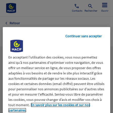
Contacts
Rechercher
Ouvrir
Retour
Archéologie
Continuer sans accepter
Les
thématiques
En acceptant l'utilisation des cookies, vous nous permettez
ainsi qu’à nos partenaires d'optimiser votre navigation, de vous
offrir un meilleur service en ligne, de vous proposer des offres
adaptées à vos besoins et de rendre le site plus interactif grâce
Aidants
Catastrophes naturelles
Climat
aux fonctionnalités de partage sur les réseaux sociaux. Les
cookies et certaines données (email chiffré) peuvent être utilisés
Engagement
Epargne
ESS
pour personnaliser nos annonces publicitaires sur d'autres sites
et pour en mesurer l'efficacité. Sentez-vous libre de paramétrer
les cookies, vous pouvez changer d’avis et modifier vos choix à
Expérience clients
Fondation Macif
Jeunesse
tout moment.
En savoir plus sur les cookies et sur nos
partenaires.